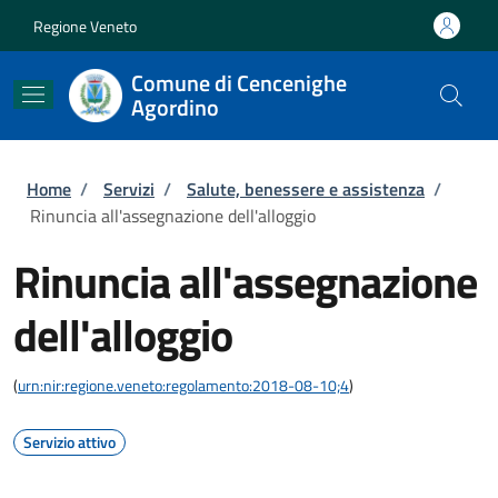
Salta al contenuto principale
Skip to footer content
Regione Veneto
Comune di Cencenighe
Agordino
Briciole di pane
Home
/
Servizi
/
Salute, benessere e assistenza
/
Rinuncia all'assegnazione dell'alloggio
Rinuncia all'assegnazione
dell'alloggio
(
urn:nir:regione.veneto:regolamento:2018-08-10;4
)
Servizio attivo