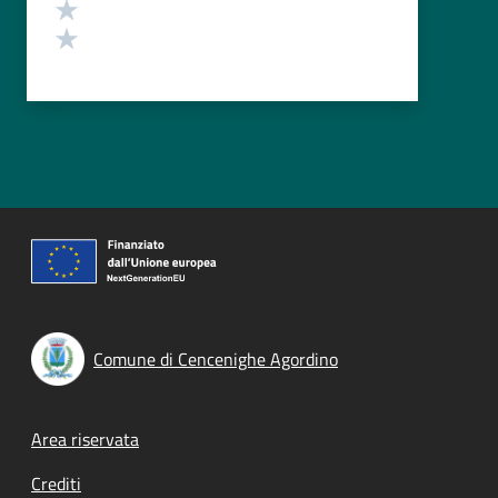
Valuta 2 stelle su 5
Valuta 1 stelle su 5
Comune di Cencenighe Agordino
Footer menu
Area riservata
Crediti