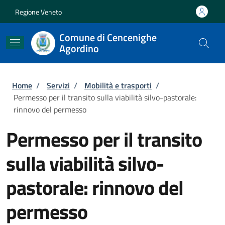
Salta al contenuto principale
Skip to footer content
Regione Veneto
Comune di Cencenighe
Agordino
Briciole di pane
Home
/
Servizi
/
Mobilità e trasporti
/
Permesso per il transito sulla viabilità silvo-pastorale:
rinnovo del permesso
Permesso per il transito
sulla viabilità silvo-
pastorale: rinnovo del
permesso