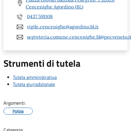
Cencenighe Agordino (BL)
0437 591108
vigile.cencenighe@agordino.bl.it
segreteria.comune.cencenighe.bl@pecveneto.i
Strumenti di tutela
Tutela amministrativa
Tutela giurisdizionale
Argomenti:
Polizia
Categorie: