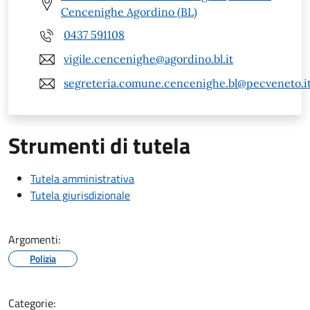
Cencenighe Agordino (BL)
0437 591108
vigile.cencenighe@agordino.bl.it
segreteria.comune.cencenighe.bl@pecveneto.i
Strumenti di tutela
Tutela amministrativa
Tutela giurisdizionale
Argomenti:
Polizia
Categorie: