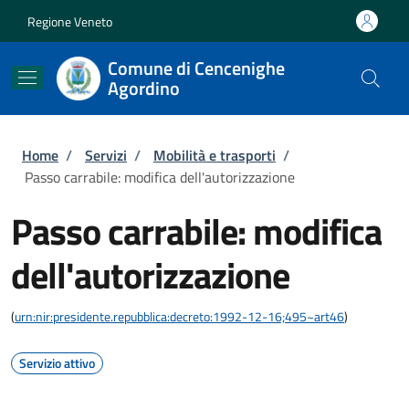
Salta al contenuto principale
Skip to footer content
Regione Veneto
Comune di Cencenighe
Agordino
Briciole di pane
Home
/
Servizi
/
Mobilità e trasporti
/
Passo carrabile: modifica dell'autorizzazione
Passo carrabile: modifica
dell'autorizzazione
(
urn:nir:presidente.repubblica:decreto:1992-12-16;495~art46
)
Servizio attivo