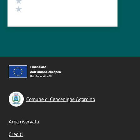
Valuta 1 stelle su 5
Comune di Cencenighe Agordino
Footer menu
Area riservata
Crediti