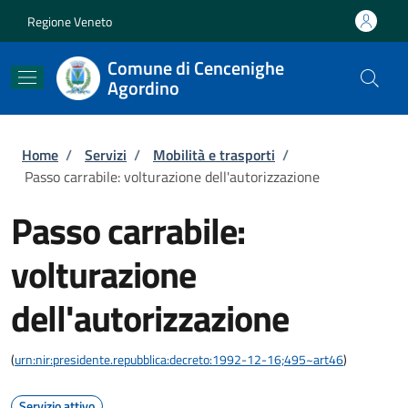
Salta al contenuto principale
Skip to footer content
Regione Veneto
Comune di Cencenighe
Agordino
Briciole di pane
Home
/
Servizi
/
Mobilità e trasporti
/
Passo carrabile: volturazione dell'autorizzazione
Passo carrabile:
volturazione
dell'autorizzazione
(
urn:nir:presidente.repubblica:decreto:1992-12-16;495~art46
)
Servizio attivo