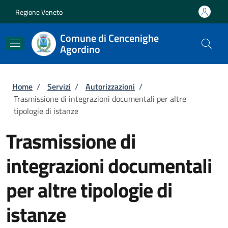
Salta al contenuto principale
Skip to footer content
Regione Veneto
Comune di Cencenighe
Agordino
Briciole di pane
Home
/
Servizi
/
Autorizzazioni
/
Trasmissione di integrazioni documentali per altre
tipologie di istanze
Trasmissione di
integrazioni documentali
per altre tipologie di
istanze