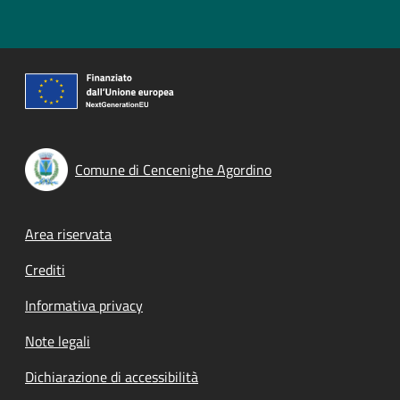
Comune di Cencenighe Agordino
Footer menu
Area riservata
Crediti
Informativa privacy
Note legali
Dichiarazione di accessibilità