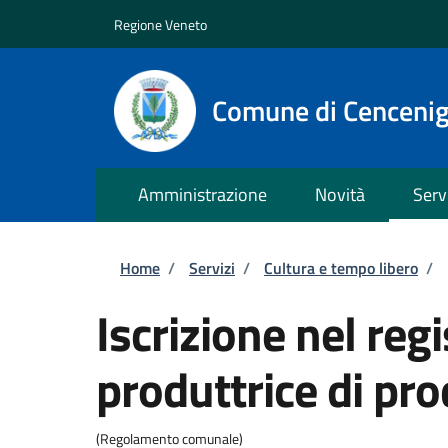
Salta al contenuto principale
Skip to footer content
Regione Veneto
Comune di Cenceni
Amministrazione
Novità
Serv
Briciole di pane
Home
/
Servizi
/
Cultura e tempo libero
/
Iscrizione nel re
produttrice di pr
(Regolamento comunale)