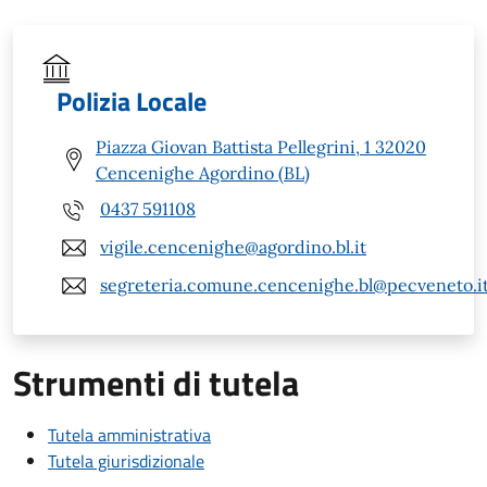
Polizia Locale
Piazza Giovan Battista Pellegrini, 1 32020
Cencenighe Agordino (BL)
0437 591108
vigile.cencenighe@agordino.bl.it
segreteria.comune.cencenighe.bl@pecveneto.i
Strumenti di tutela
Tutela amministrativa
Tutela giurisdizionale