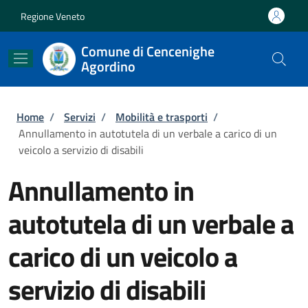
Salta al contenuto principale
Skip to footer content
Regione Veneto
Comune di Cencenighe
Agordino
Briciole di pane
Home
/
Servizi
/
Mobilità e trasporti
/
Annullamento in autotutela di un verbale a carico di un
veicolo a servizio di disabili
Annullamento in
autotutela di un verbale a
carico di un veicolo a
servizio di disabili