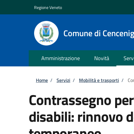
Salta al contenuto principale
Skip to footer content
Regione Veneto
Comune di Cenceni
Amministrazione
Novità
Serv
Briciole di pane
Home
/
Servizi
/
Mobilità e trasporti
/
Con
Contrassegno per v
disabili: rinnovo
temporaneo