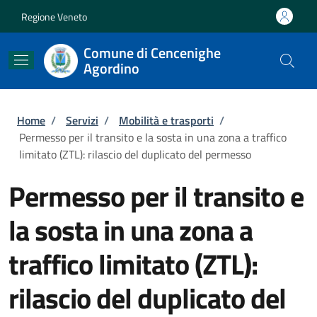
Salta al contenuto principale
Skip to footer content
Regione Veneto
Comune di Cencenighe
Agordino
Briciole di pane
Home
/
Servizi
/
Mobilità e trasporti
/
Permesso per il transito e la sosta in una zona a traffico
limitato (ZTL): rilascio del duplicato del permesso
Permesso per il transito e
la sosta in una zona a
traffico limitato (ZTL):
rilascio del duplicato del