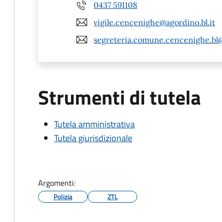
0437 591108
vigile.cencenighe@agordino.bl.it
segreteria.comune.cencenighe.bl
Strumenti di tutela
Tutela amministrativa
Tutela giurisdizionale
Argomenti:
Polizia
ZTL