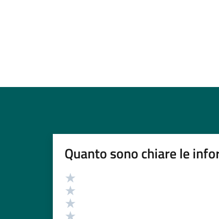
Quanto sono chiare le info
Valutazione
Valuta 5 stelle su 5
Valuta 4 stelle su 5
Valuta 3 stelle su 5
Valuta 2 stelle su 5