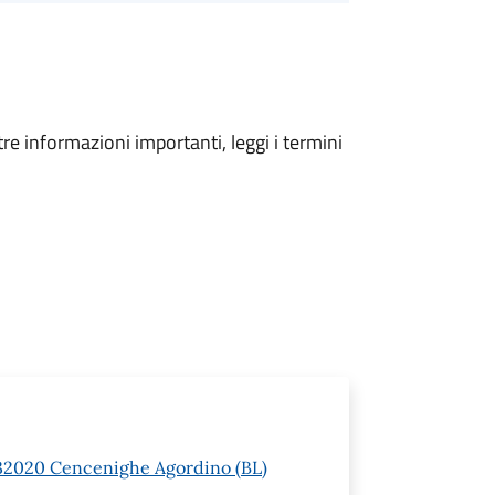
tre informazioni importanti, leggi i termini
 1 32020 Cencenighe Agordino (BL)