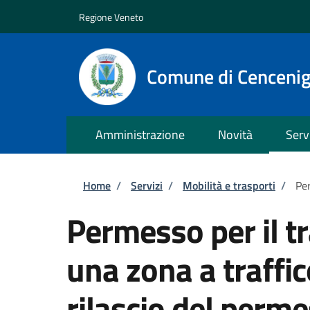
Salta al contenuto principale
Skip to footer content
Regione Veneto
Comune di Cenceni
Amministrazione
Novità
Serv
Briciole di pane
Home
/
Servizi
/
Mobilità e trasporti
/
Per
Permesso per il tr
una zona a traffic
rilascio del per