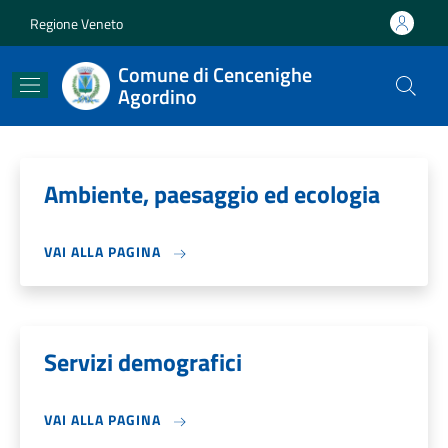
Salta al contenuto principale
Skip to footer content
Regione Veneto
Comune di Cencenighe
Agordino
Ambiente, paesaggio ed ecologia
VAI ALLA PAGINA
Servizi demografici
VAI ALLA PAGINA