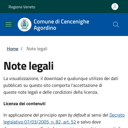
Salta al contenuto principale
Skip to footer content
Regione Veneto
Comune di Cencenighe
Agordino
Briciole di pane
Home
/
Note legali
Note legali
La visualizzazione, il download e qualunque utilizzo dei dati
pubblicati su questo sito comporta l'accettazione di
queste note legali e delle condizioni della licenza.
Licenza dei contenuti
In applicazione del principio
open by default
ai sensi del
Decreto
legislativo 07/03/2005, n. 82, art. 52
e salvo dove