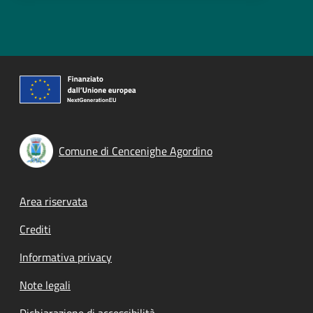
Comune di Cencenighe Agordino
Footer menu
Area riservata
Crediti
Informativa privacy
Note legali
Dichiarazione di accessibilità