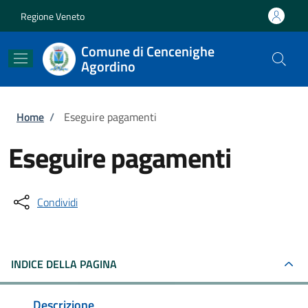
Salta al contenuto principale
Skip to footer content
Regione Veneto
Comune di Cencenighe
Agordino
Briciole di pane
Home
/
Eseguire pagamenti
Eseguire pagamenti
Condividi
INDICE DELLA PAGINA
Descrizione