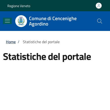
Salta al contenuto principale
Skip to footer content
Regione Veneto
Comune di Cencenighe
Agordino
Briciole di pane
Home
/
Statistiche del portale
Statistiche del portale