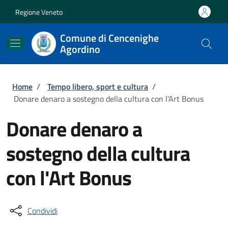
Salta al contenuto principale
Skip to footer content
Regione Veneto
Comune di Cencenighe
Agordino
Briciole di pane
Home
/
Tempo libero, sport e cultura
/
Donare denaro a sostegno della cultura con l'Art Bonus
Donare denaro a
sostegno della cultura
con l'Art Bonus
Condividi