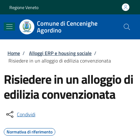
Salta al contenuto principale
Skip to footer content
Regione Veneto
Comune di Cencenighe
Agordino
Briciole di pane
Home
/
Alloggi ERP e housing sociale
/
Risiedere in un alloggio di edilizia convenzionata
Risiedere in un alloggio di
edilizia convenzionata
Condividi
Normativa di riferimento