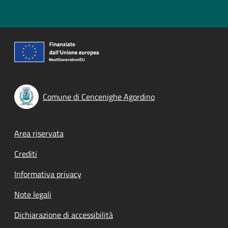
Comune di Cencenighe Agordino
Footer menu
Area riservata
Crediti
Informativa privacy
Note legali
Dichiarazione di accessibilità