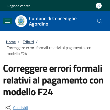
Salta al contenuto principale
Skip to footer content
Regione Veneto
Comune di Cencenighe
Agordino
Briciole di pane
Home
/
Tributi
/
Correggere errori formali relativi al pagamento con
modello F24
Correggere errori formali
relativi al pagamento con
modello F24
Condividi