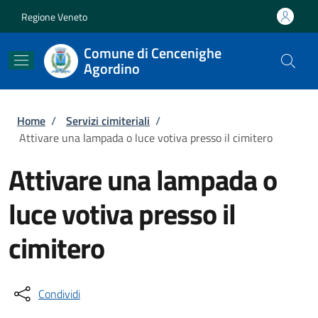
Salta al contenuto principale
Skip to footer content
Regione Veneto
Comune di Cencenighe
Agordino
Briciole di pane
Home
/
Servizi cimiteriali
/
Attivare una lampada o luce votiva presso il cimitero
Attivare una lampada o
luce votiva presso il
cimitero
Condividi