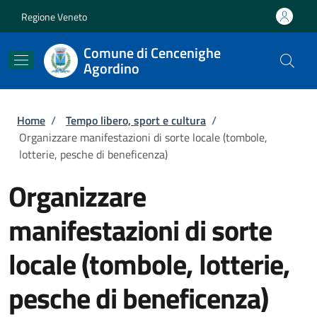
Salta al contenuto principale
Skip to footer content
Regione Veneto
Comune di Cencenighe
Agordino
Briciole di pane
Home
/
Tempo libero, sport e cultura
/
Organizzare manifestazioni di sorte locale (tombole,
lotterie, pesche di beneficenza)
Organizzare
manifestazioni di sorte
locale (tombole, lotterie,
pesche di beneficenza)