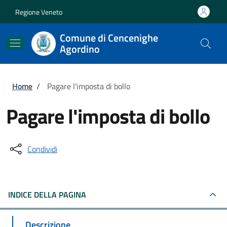
Salta al contenuto principale
Skip to footer content
Regione Veneto
Comune di Cencenighe
Agordino
Briciole di pane
Home
/
Pagare l'imposta di bollo
Pagare l'imposta di bollo
Condividi
INDICE DELLA PAGINA
Descrizione