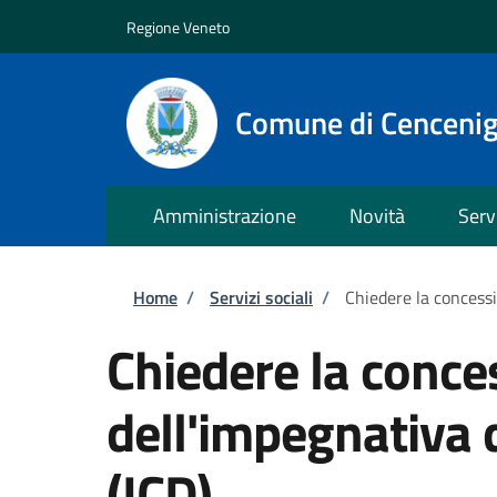
Salta al contenuto principale
Skip to footer content
Regione Veneto
Comune di Cenceni
Amministrazione
Novità
Serv
Briciole di pane
Home
/
Servizi sociali
/
Chiedere la concessi
Chiedere la conce
dell'impegnativa d
(ICD)