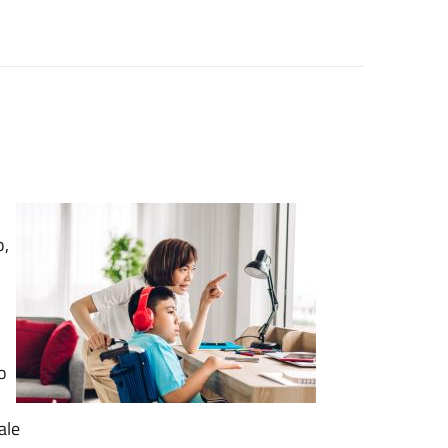
o,
o
i
ale