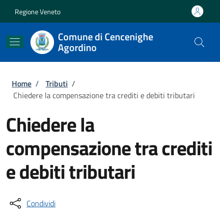
Salta al contenuto principale
Skip to footer content
Regione Veneto
Comune di Cencenighe
Agordino
Briciole di pane
Home
/
Tributi
/
Chiedere la compensazione tra crediti e debiti tributari
Chiedere la
compensazione tra crediti
e debiti tributari
Condividi