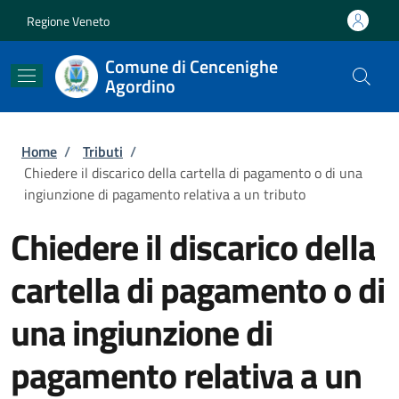
Salta al contenuto principale
Skip to footer content
Regione Veneto
Comune di Cencenighe
Agordino
Briciole di pane
Home
/
Tributi
/
Chiedere il discarico della cartella di pagamento o di una
ingiunzione di pagamento relativa a un tributo
Chiedere il discarico della
cartella di pagamento o di
una ingiunzione di
pagamento relativa a un