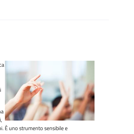
ca
i
na
,
ni. È uno strumento sensibile e