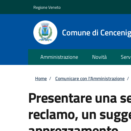
Salta al contenuto principale
Skip to footer content
Regione Veneto
Comune di Cenceni
Amministrazione
Novità
Serv
Briciole di pane
Home
/
Comunicare con l'Amministrazione
/
Presentare una s
reclamo, un sugg
apprezzamento