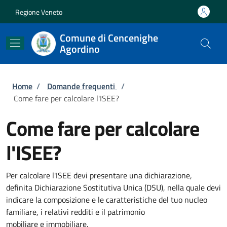
Salta al contenuto principale
Skip to footer content
Regione Veneto
Comune di Cencenighe
Agordino
Briciole di pane
Home
/
Domande frequenti
/
Come fare per calcolare l'ISEE?
Come fare per calcolare
l'ISEE?
Per calcolare l'ISEE devi presentare una dichiarazione,
definita Dichiarazione Sostitutiva Unica (DSU), nella quale devi
indicare la composizione e le caratteristiche del tuo nucleo
familiare, i relativi redditi e il patrimonio
mobiliare e immobiliare.