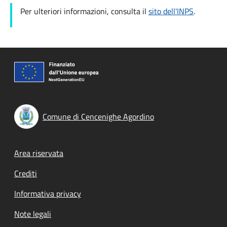
Per ulteriori informazioni, consulta il
sito dell'INPS
.
Comune di Cencenighe Agordino
Footer menu
Area riservata
Crediti
Informativa privacy
Note legali