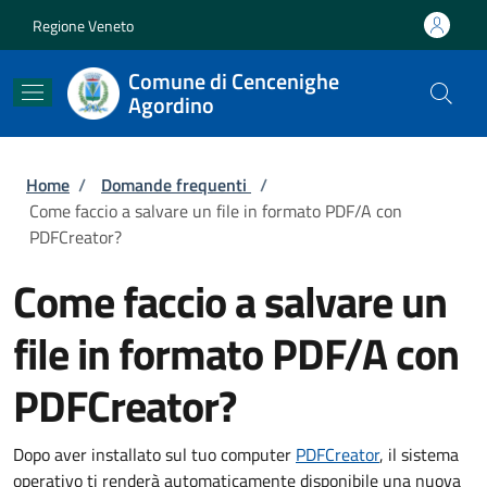
Salta al contenuto principale
Skip to footer content
Regione Veneto
Comune di Cencenighe
Agordino
Briciole di pane
Home
/
Domande frequenti
/
Come faccio a salvare un file in formato PDF/A con
PDFCreator?
Come faccio a salvare un
file in formato PDF/A con
PDFCreator?
Dopo aver installato sul tuo computer
PDFCreator
, il sistema
operativo ti renderà automaticamente disponibile una nuova