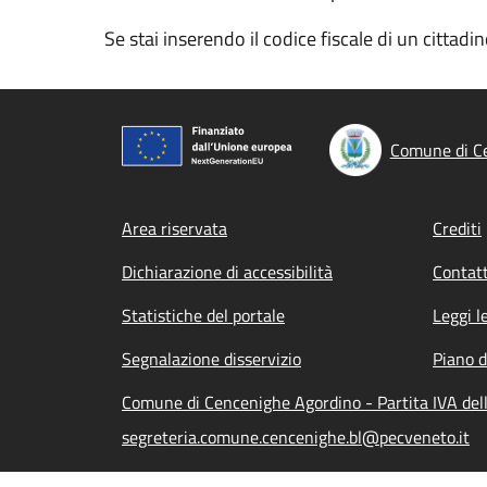
Se stai inserendo il codice fiscale di un cittad
Comune di C
Footer menu
Area riservata
Crediti
Dichiarazione di accessibilità
Contatt
Statistiche del portale
Leggi l
Segnalazione disservizio
Piano d
Comune di Cencenighe Agordino - Partita IVA de
segreteria.comune.cencenighe.bl@pecveneto.it