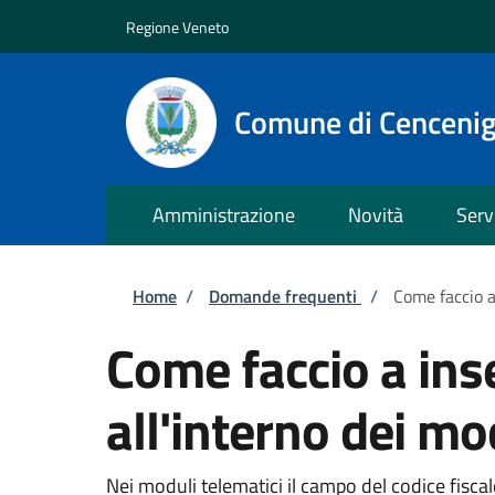
Salta al contenuto principale
Skip to footer content
Regione Veneto
Comune di Cenceni
Amministrazione
Novità
Serv
Briciole di pane
Home
/
Domande frequenti
/
Come faccio a 
Come faccio a inse
all'interno dei mo
Nei moduli telematici il campo del codice fisca