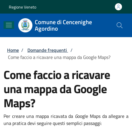
Salta al contenuto principale
Skip to footer content
Regione Veneto
Comune di Cencenighe
Agordino
Briciole di pane
Home
/
Domande frequenti
/
Come faccio a ricavare una mappa da Google Maps?
Come faccio a ricavare
una mappa da Google
Maps?
Per creare una mappa ricavata da
G
oogle Maps da allegare a
una pratica devi seguire questi semplici passaggi: