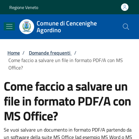
Salta al contenuto principale
Skip to footer content
Regione Veneto
Comune di Cencenighe
Agordino
Briciole di pane
Home
/
Domande frequenti
/
Come faccio a salvare un file in formato PDF/A con MS
Office?
Come faccio a salvare un
file in formato PDF/A con
MS Office?
Se vuoi salvare un documento in formato PDF/A partendo da
un software della suite MS Office (ad esempio MS Word o MS