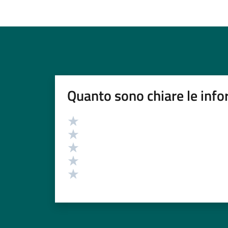
Quanto sono chiare le info
Valutazione
Valuta 5 stelle su 5
Valuta 4 stelle su 5
Valuta 3 stelle su 5
Valuta 2 stelle su 5
Valuta 1 stelle su 5