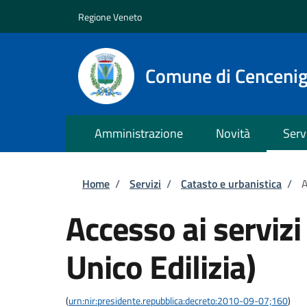
Salta al contenuto principale
Skip to footer content
Regione Veneto
Comune di Cenceni
Amministrazione
Novità
Serv
Briciole di pane
Home
/
Servizi
/
Catasto e urbanistica
/
A
Accesso ai servizi
Unico Edilizia)
(
urn:nir:presidente.repubblica:decreto:2010-09-07;160
)