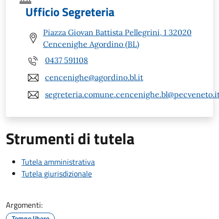
Ufficio Segreteria
Piazza Giovan Battista Pellegrini, 1 32020
Cencenighe Agordino (BL)
0437 591108
cencenighe@agordino.bl.it
segreteria.comune.cencenighe.bl@pecveneto.i
Strumenti di tutela
Tutela amministrativa
Tutela giurisdizionale
Argomenti:
Tempo libero