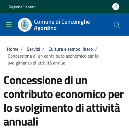
Salta al contenuto principale
Skip to footer content
Regione Veneto
Comune di Cencenighe
Agordino
Briciole di pane
Home
/
Servizi
/
Cultura e tempo libero
/
Concessione di un contributo economico per lo
svolgimento di attività annuali
Concessione di un
contributo economico per
lo svolgimento di attività
annuali