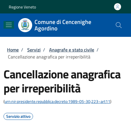
Salta al contenuto principale
Skip to footer content
Regione Veneto
Comune di Cencenighe
Agordino
Briciole di pane
Home
/
Servizi
/
Anagrafe e stato civile
/
Cancellazione anagrafica per irreperibilità
Cancellazione anagrafica
per irreperibilità
(
urn:nir:presidente.repubblica:decreto:1989-05-30;223~art11
)
Servizio attivo