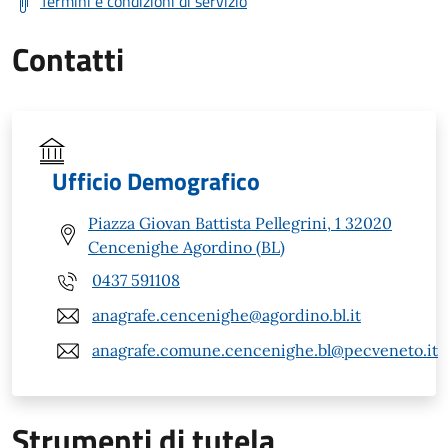
Termini e condizioni di servizio
Contatti
Ufficio Demografico
Piazza Giovan Battista Pellegrini, 1 32020
Cencenighe Agordino (BL)
0437 591108
anagrafe.cencenighe@agordino.bl.it
anagrafe.comune.cencenighe.bl@pecveneto.it
Strumenti di tutela