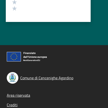
Valuta 2 stelle su 5
Valuta 1 stelle su 5
Comune di Cencenighe Agordino
Footer menu
Area riservata
Crediti