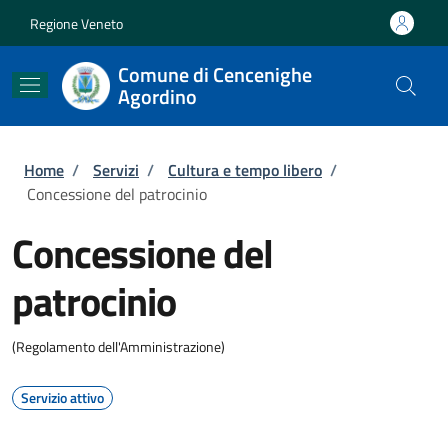
Salta al contenuto principale
Skip to footer content
Regione Veneto
Comune di Cencenighe
Agordino
Briciole di pane
Home
/
Servizi
/
Cultura e tempo libero
/
Concessione del patrocinio
Concessione del
patrocinio
(Regolamento dell'Amministrazione)
Servizio attivo