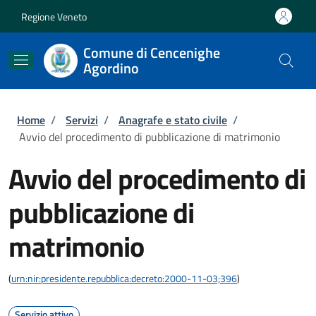
Salta al contenuto principale
Skip to footer content
Regione Veneto
Comune di Cencenighe
Agordino
Briciole di pane
Home
/
Servizi
/
Anagrafe e stato civile
/
Avvio del procedimento di pubblicazione di matrimonio
Avvio del procedimento di
pubblicazione di
matrimonio
(
urn:nir:presidente.repubblica:decreto:2000-11-03;396
)
Servizio attivo