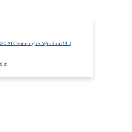
 1 32020 Cencenighe Agordino (BL)
.it