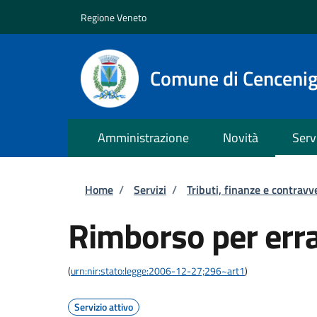
Salta al contenuto principale
Skip to footer content
Regione Veneto
Comune di Cenceni
Amministrazione
Novità
Serv
Briciole di pane
Home
/
Servizi
/
Tributi, finanze e contravv
Rimborso per err
(
urn:nir:stato:legge:2006-12-27;296~art1
)
Servizio attivo