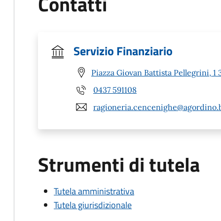
Contatti
Servizio Finanziario
Piazza Giovan Battista Pellegrini,
0437 591108
ragioneria.cencenighe@agordino.bl
Strumenti di tutela
Tutela amministrativa
Tutela giurisdizionale