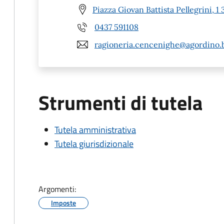
Piazza Giovan Battista Pellegrini,
0437 591108
ragioneria.cencenighe@agordino.bl
Strumenti di tutela
Tutela amministrativa
Tutela giurisdizionale
Argomenti:
Imposte