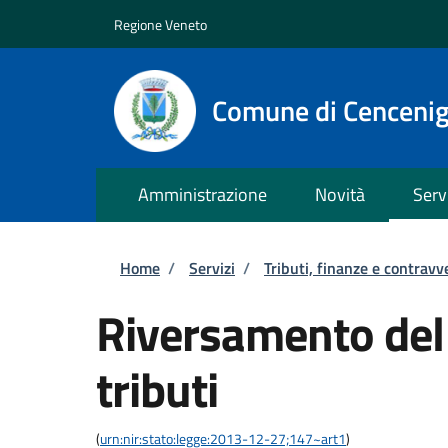
Salta al contenuto principale
Skip to footer content
Regione Veneto
Comune di Cenceni
Amministrazione
Novità
Serv
Briciole di pane
Home
/
Servizi
/
Tributi, finanze e contravv
Riversamento del
tributi
(
urn:nir:stato:legge:2013-12-27;147~art1
)