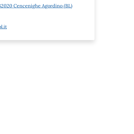
 1 32020 Cencenighe Agordino (BL)
.it