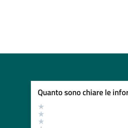
Quanto sono chiare le info
Valutazione
Valuta 5 stelle su 5
Valuta 4 stelle su 5
Valuta 3 stelle su 5