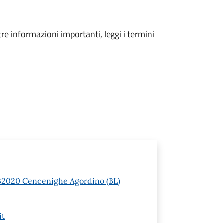
tre informazioni importanti, leggi i termini
 1 32020 Cencenighe Agordino (BL)
it