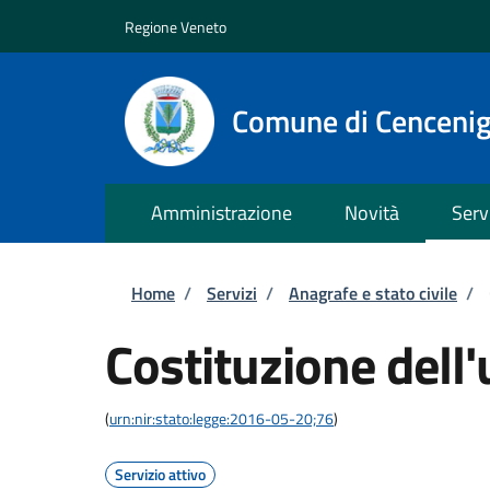
Salta al contenuto principale
Skip to footer content
Regione Veneto
Comune di Cenceni
Amministrazione
Novità
Serv
Briciole di pane
Home
/
Servizi
/
Anagrafe e stato civile
/
Costituzione dell'
(
urn:nir:stato:legge:2016-05-20;76
)
Servizio attivo