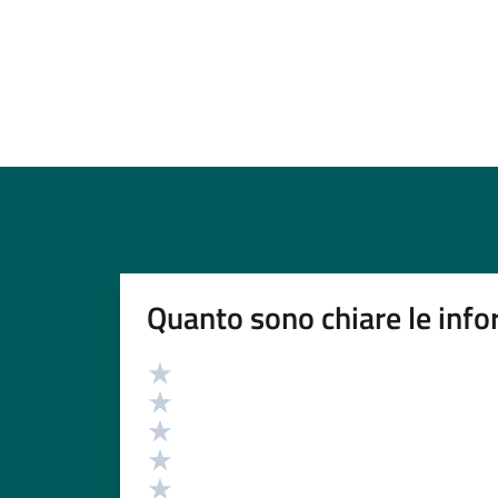
Quanto sono chiare le info
Valutazione
Valuta 5 stelle su 5
Valuta 4 stelle su 5
Valuta 3 stelle su 5
Valuta 2 stelle su 5
Valuta 1 stelle su 5