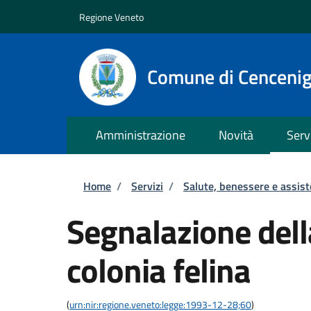
Salta al contenuto principale
Skip to footer content
Regione Veneto
Comune di Cenceni
Amministrazione
Novità
Serv
Briciole di pane
Home
/
Servizi
/
Salute, benessere e assis
Segnalazione dell
colonia felina
(
urn:nir:regione.veneto:legge:1993-12-28;60
)