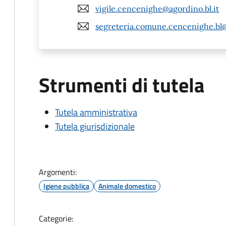
vigile.cencenighe@agordino.bl.it
segreteria.comune.cencenighe.bl
Strumenti di tutela
Tutela amministrativa
Tutela giurisdizionale
Argomenti:
Igiene pubblica
Animale domestico
Categorie: