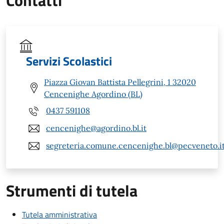
Servizi Scolastici
Piazza Giovan Battista Pellegrini, 1 32020
Cencenighe Agordino (BL)
0437 591108
cencenighe@agordino.bl.it
segreteria.comune.cencenighe.bl@pecveneto.i
Strumenti di tutela
Tutela amministrativa