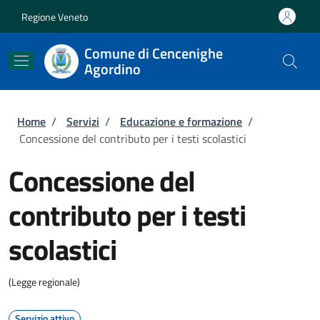
Salta al contenuto principale
Skip to footer content
Regione Veneto
Comune di Cencenighe
Agordino
Briciole di pane
Home
/
Servizi
/
Educazione e formazione
/
Concessione del contributo per i testi scolastici
Concessione del
contributo per i testi
scolastici
(Legge regionale)
Servizio attivo