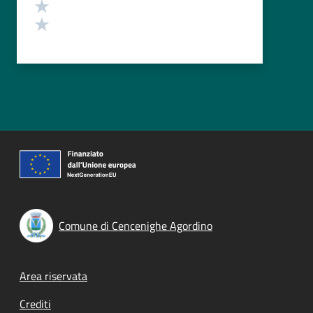
Valuta 2 stelle su 5
Valuta 1 stelle su 5
Comune di Cencenighe Agordino
Footer menu
Area riservata
Crediti