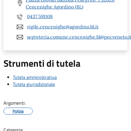
Cencenighe Agordino (BL)
0437 591108
vigile.cencenighe@agordino.bl.it
segreteria.comune.cencenighe.bl@pecveneto.i
Strumenti di tutela
Tutela amministrativa
Tutela giurisdizionale
Argomenti:
Polizia
Categorie: