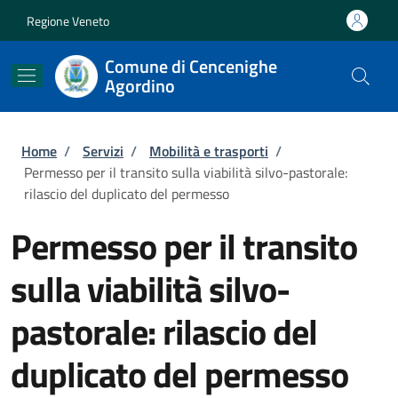
Salta al contenuto principale
Skip to footer content
Regione Veneto
Comune di Cencenighe
Agordino
Briciole di pane
Home
/
Servizi
/
Mobilità e trasporti
/
Permesso per il transito sulla viabilità silvo-pastorale:
rilascio del duplicato del permesso
Permesso per il transito
sulla viabilità silvo-
pastorale: rilascio del
duplicato del permesso