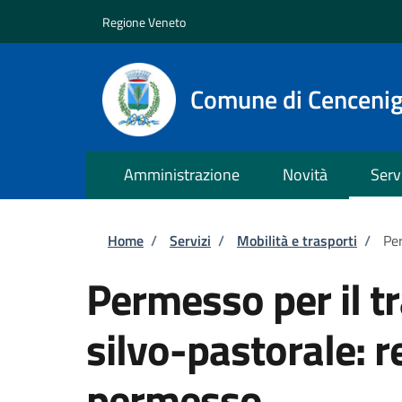
Salta al contenuto principale
Skip to footer content
Regione Veneto
Comune di Cenceni
Amministrazione
Novità
Serv
Briciole di pane
Home
/
Servizi
/
Mobilità e trasporti
/
Per
Permesso per il tr
silvo-pastorale: r
permesso