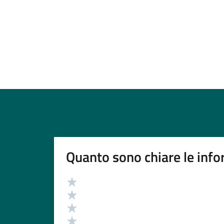
Quanto sono chiare le info
Valutazione
Valuta 5 stelle su 5
Valuta 4 stelle su 5
Valuta 3 stelle su 5
Valuta 2 stelle su 5