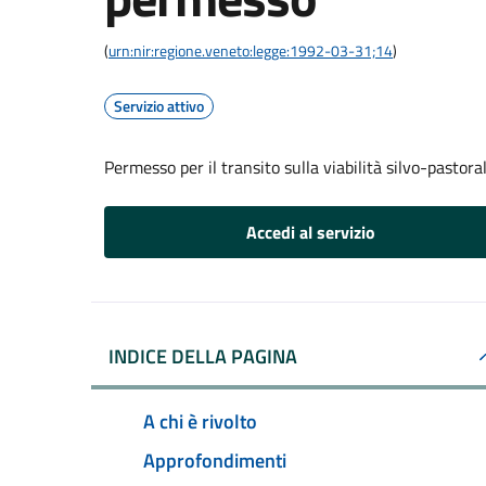
(
urn:nir:regione.veneto:legge:1992-03-31;14
)
Servizio attivo
Permesso per il transito sulla viabilità silvo-pastor
Accedi al servizio
INDICE DELLA PAGINA
A chi è rivolto
Approfondimenti