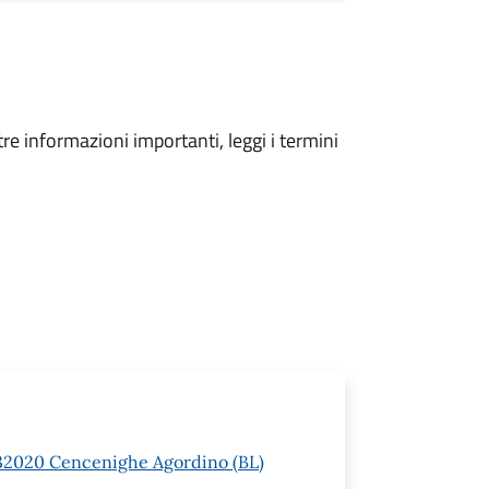
tre informazioni importanti, leggi i termini
 1 32020 Cencenighe Agordino (BL)