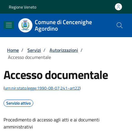
Salta al contenuto principale
Skip to footer content
Regione Veneto
Comune di Cencenighe
Agordino
Briciole di pane
Home
/
Servizi
/
Autorizzazioni
/
Accesso documentale
Accesso documentale
(
urn:nir:stato:legge:1990-08-07;241~art22
)
Servizio attivo
Procedimento di accesso agli atti e ai documenti
amministrativi