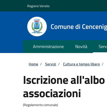
Salta al contenuto principale
Skip to footer content
Regione Veneto
Comune di Cenceni
Amministrazione
Novità
Serv
Briciole di pane
Home
/
Servizi
/
Cultura e tempo libero
/
Iscrizione all'alb
associazioni
(Regolamento comunale)