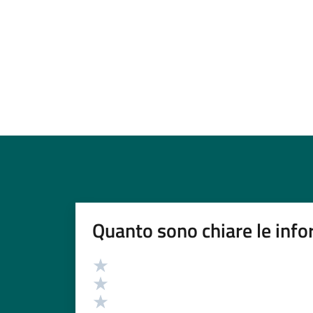
Quanto sono chiare le info
Valutazione
Valuta 5 stelle su 5
Valuta 4 stelle su 5
Valuta 3 stelle su 5