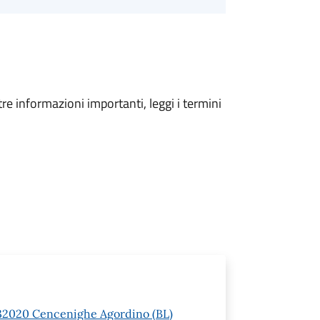
tre informazioni importanti, leggi i termini
 1 32020 Cencenighe Agordino (BL)