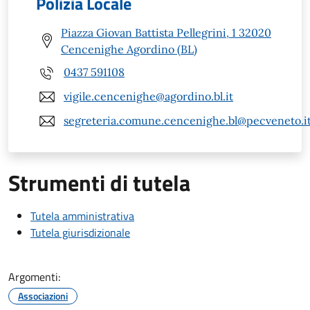
Polizia Locale
Piazza Giovan Battista Pellegrini, 1 32020
Cencenighe Agordino (BL)
0437 591108
vigile.cencenighe@agordino.bl.it
segreteria.comune.cencenighe.bl@pecveneto.i
Strumenti di tutela
Tutela amministrativa
Tutela giurisdizionale
Argomenti:
Associazioni