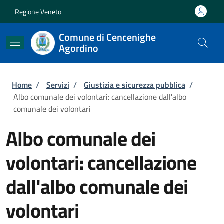
Salta al contenuto principale
Skip to footer content
Regione Veneto
Comune di Cencenighe
Agordino
Briciole di pane
Home
/
Servizi
/
Giustizia e sicurezza pubblica
/
Albo comunale dei volontari: cancellazione dall'albo
comunale dei volontari
Albo comunale dei
volontari: cancellazione
dall'albo comunale dei
volontari