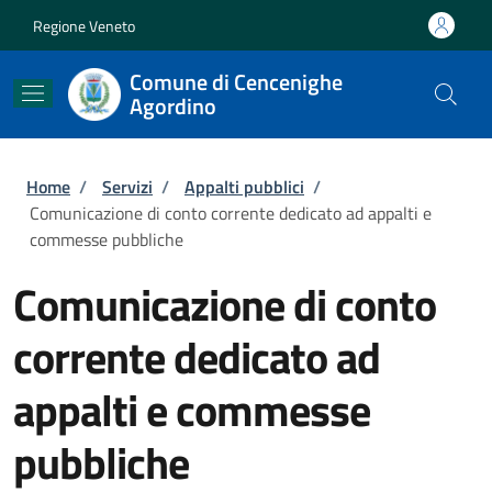
Salta al contenuto principale
Skip to footer content
Regione Veneto
Comune di Cencenighe
Agordino
Briciole di pane
Home
/
Servizi
/
Appalti pubblici
/
Comunicazione di conto corrente dedicato ad appalti e
commesse pubbliche
Comunicazione di conto
corrente dedicato ad
appalti e commesse
pubbliche