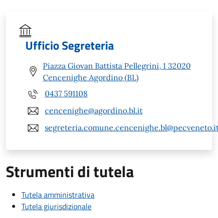
Ufficio Segreteria
Piazza Giovan Battista Pellegrini, 1 32020
Cencenighe Agordino (BL)
0437 591108
cencenighe@agordino.bl.it
segreteria.comune.cencenighe.bl@pecveneto.i
Strumenti di tutela
Tutela amministrativa
Tutela giurisdizionale