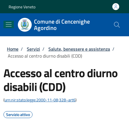
Salta al contenuto principale
Skip to footer content
Regione Veneto
Comune di Cencenighe
Agordino
Briciole di pane
Home
/
Servizi
/
Salute, benessere e assistenza
/
Accesso al centro diurno disabili (CDD)
Accesso al centro diurno
disabili (CDD)
(
urn:nir:stato:legge:2000-11-08;328~art6
)
Servizio attivo