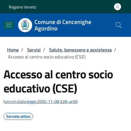
Salta al contenuto principale
Skip to footer content
Regione Veneto
Comune di Cencenighe
Agordino
Briciole di pane
Home
/
Servizi
/
Salute, benessere e assistenza
/
Accesso al centro socio educativo (CSE)
Accesso al centro socio
educativo (CSE)
(
urn:nir:stato:legge:2000-11-08;328~art6
)
Servizio attivo