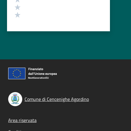
Valuta 2 stelle su 5
Valuta 1 stelle su 5
Comune di Cencenighe Agordino
Footer menu
Area riservata