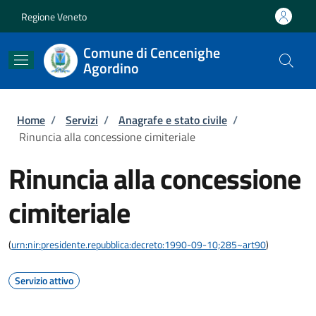
Salta al contenuto principale
Skip to footer content
Regione Veneto
Comune di Cencenighe
Agordino
Briciole di pane
Home
/
Servizi
/
Anagrafe e stato civile
/
Rinuncia alla concessione cimiteriale
Rinuncia alla concessione
cimiteriale
(
urn:nir:presidente.repubblica:decreto:1990-09-10;285~art90
)
Servizio attivo