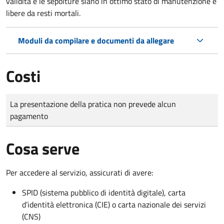
validità e le sepolture siano in ottimo stato di manutenzione e
libere da resti mortali.
Moduli da compilare e documenti da allegare
Costi
Tipo di pagamento
Importo
La presentazione della pratica non prevede alcun
pagamento
Cosa serve
Per accedere al servizio, assicurati di avere:
SPID (sistema pubblico di identità digitale), carta
d’identità elettronica (CIE) o carta nazionale dei servizi
(CNS)