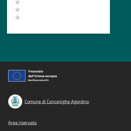
Valuta 3 stelle su 5
Valuta 2 stelle su 5
Valuta 1 stelle su 5
Comune di Cencenighe Agordino
Footer menu
Area riservata