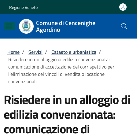
Salta al contenuto principale
Skip to footer content
Regione Veneto
Comune di Cencenighe
Agordino
Briciole di pane
Home
/
Servizi
/
Catasto e urbanistica
/
Risiedere in un alloggio di edilizia convenzionata:
comunicazione di accettazione del corrispettivo per
l’eliminazione dei vincoli di vendita o locazione
convenzionali
Risiedere in un alloggio di
edilizia convenzionata:
comunicazione di