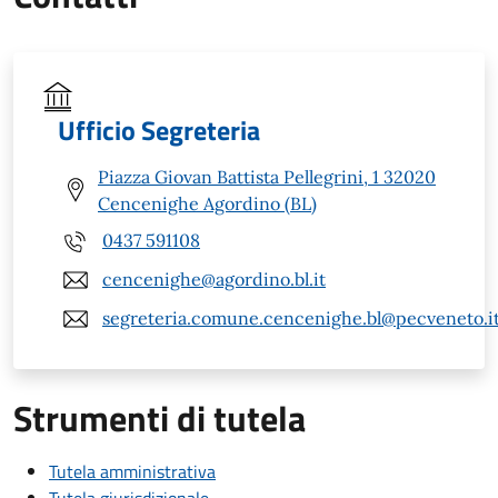
Ufficio Segreteria
Piazza Giovan Battista Pellegrini, 1 32020
Cencenighe Agordino (BL)
0437 591108
cencenighe@agordino.bl.it
segreteria.comune.cencenighe.bl@pecveneto.i
Strumenti di tutela
Tutela amministrativa
Tutela giurisdizionale