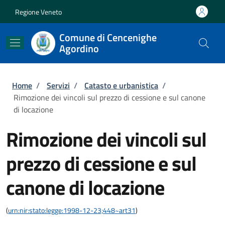
Salta al contenuto principale
Skip to footer content
Regione Veneto
Comune di Cencenighe
Agordino
Briciole di pane
Home
/
Servizi
/
Catasto e urbanistica
/
Rimozione dei vincoli sul prezzo di cessione e sul canone
di locazione
Rimozione dei vincoli sul
prezzo di cessione e sul
canone di locazione
(
urn:nir:stato:legge:1998-12-23;448~art31
)